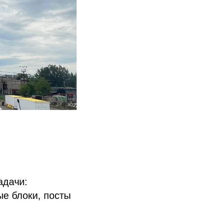
адачи:
е блоки, посты