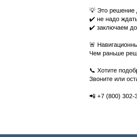
💡 Это решение 
✔️ не надо ждат
✔️ заключаем до
🚨 Навигационны
Чем раньше реш
📞 Хотите подоб
Звоните или ост
📲 +7 (800) 302-