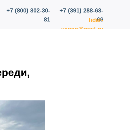
+7 (800) 302-30-
+7 (391) 288-63-
81
66
lider-
vagon@mail.ru
ереди,