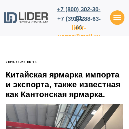
+7 (800) 302-30-
81
+7 (391) 288-63-
66
lider-
vagon@mail.ru
2023-10-23 06:18
Китайская ярмарка импорта
и экспорта, также известная
как Кантонская ярмарка.