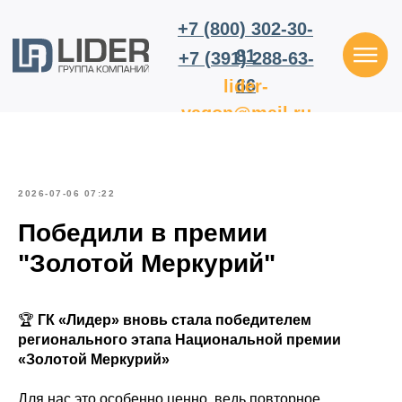
+7 (800) 302-30-
81
+7 (391) 288-63-
66
lider-
vagon@mail.ru
2026-07-06 07:22
Победили в премии
"Золотой Меркурий"
🏆
ГК «Лидер» вновь стала победителем
регионального этапа Национальной премии
«Золотой Меркурий»
Для нас это особенно ценно, ведь повторное