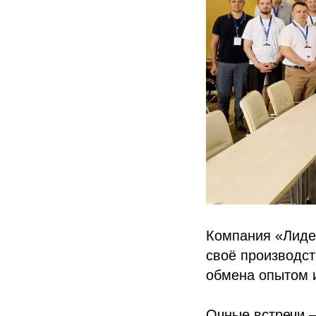
Компания «Лидер
своё производс
обмена опытом 
Очные встречи —