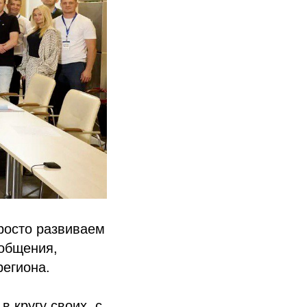
росто развиваем
 общения,
егиона.
 кругу своих, с