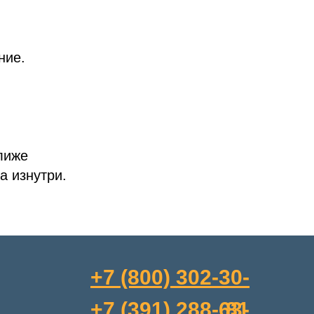
ние.
лиже
а изнутри.
+7 (800) 302-30-
+7 (391) 288-63-
81