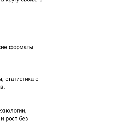
акие форматы
, статистика с
в.
ехнологии,
и рост без