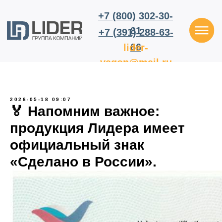
+7 (800) 302-30-
81
+7 (391) 288-63-
66
lider-
vagon@mail.ru
2026-05-18 09:07
🏅 Напомним важное:
продукция Лидера имеет
официальный знак
«Сделано в России».