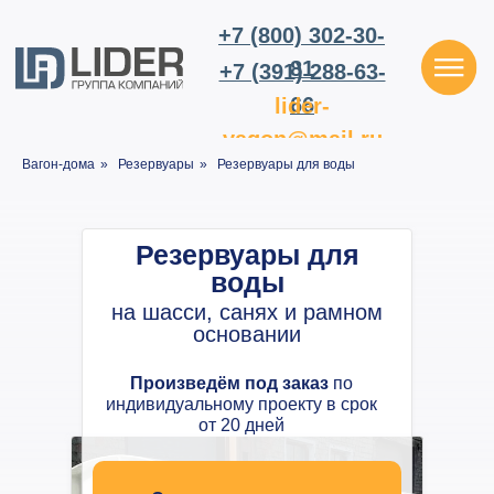
+7 (800) 302-30-
81
+7 (391) 288-63-
66
lider-
vagon@mail.ru
Вагон-дома
»
Резервуары
»
Резервуары для воды
Резервуары для
воды
на шасси, санях и рамном
основании
Произведём под заказ
по
индивидуальному проекту в срок
от 20 дней